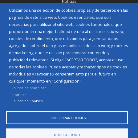
Noticias
Eventos
Utilizamos una selección de cookies propias y de terceros en las
Corporación Municipal
páginas de este sitio web: Cookies esenciales, que son
Teléfonos de interés
necesarias para utilizar el sitio web; cookies funcionales, que
proporcionan una mejor facilidad de uso al utilizar el sitio web;
INICIAR SESIÓN
cookies de rendimiento, que utilizamos para generar datos
MAPA WEB
agregados sobre el uso y las estadísticas del sitio web; y cookies
de marketing, que se utilizan para mostrar contenido y
publicidad relevantes. Si elige "ACEPTAR TODO", acepta el uso
de todas las cookies. Puede aceptar y rechazar tipos de cookies
individuales y revocar su consentimiento para el futuro en
cualquier momento en "Configuración".
Política de privacidad
Imprimir
Politica de Cookies
CONFIGURAR COOKIES
Aviso Legal
Política de privacidad
Política de Cookies
DENEGAR TODO